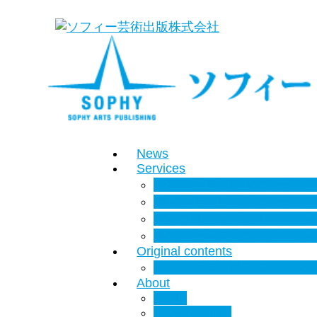
News
Services
子ども音楽・教養コンテン
環境音楽・音風景コンテン
ポップス・サブカルチャー
芸術・伝統文化コンテンツ
Original contents
こども音楽・教養コンテン
About
About
Privacy policy